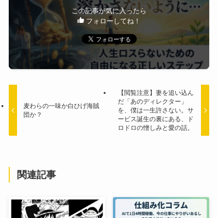
この記事が気に入ったら
フォローしてね！
【閲覧注意】妻を追い込ん
だ「あのディレクター」
麦わらの一味か白ひげ海賊
を、僕は一生許さない。サ
団か？
ービス誕生の裏にある、ド
ロドロの憎しみと愛の話。
関連記事